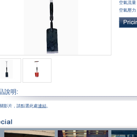
空氣流量：
空氣壓力：6
品說明:
關影片，請點選此處
連結
。