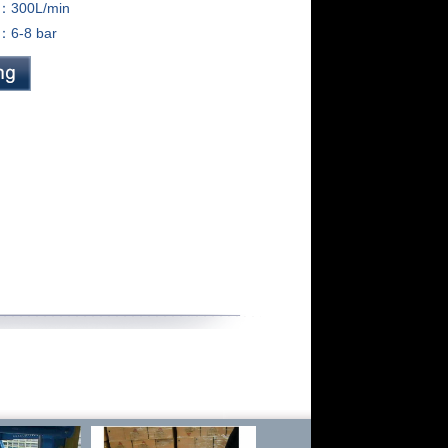
300L/min
-8 bar