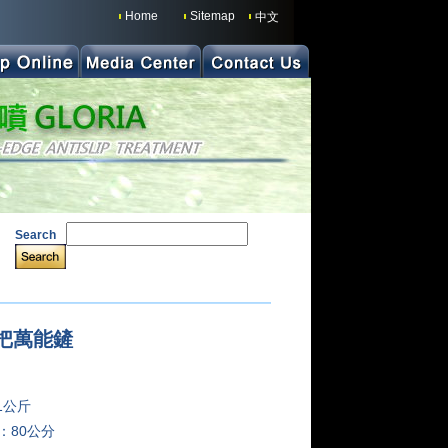
Home
Sitemap
中文
Search
把萬能鏟
:
1公斤
：80公分