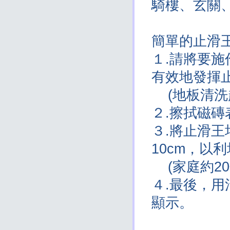
騎樓、玄關
簡單的止滑
１.請將要
有效地發揮
(地板清洗
２.擦拭磁
３.將止滑王
10cm，以
(家庭約20
４.最後，
顯示。