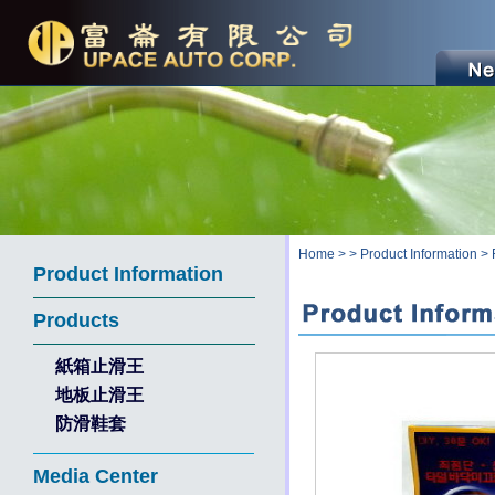
Home
>
>
Product Information
>
Product Information
Products
紙箱止滑王
地板止滑王
防滑鞋套
Media Center