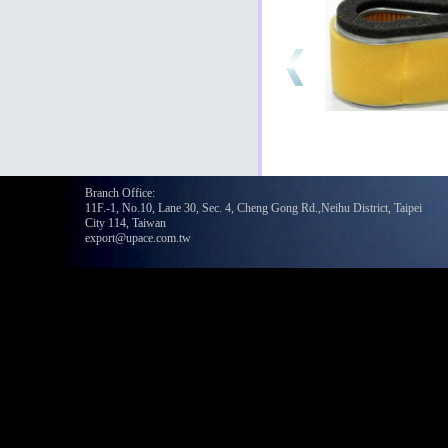
Branch Office:
11F.-1, No.10, Lane 30, Sec. 4, Cheng Gong Rd.,Neihu District, Taipei
City 114, Taiwan
export@upace.com.tw