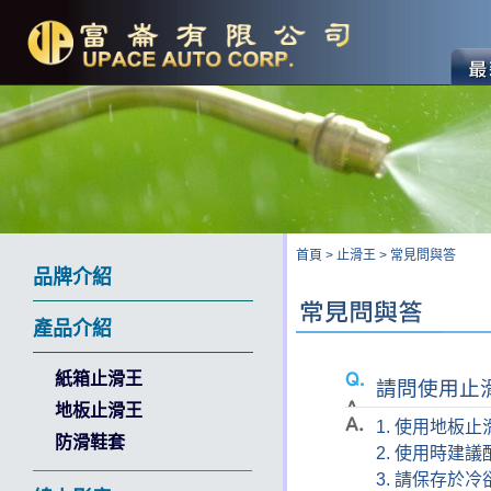
首頁
>
止滑王
>
常見問與答
品牌介紹
產品介紹
紙箱止滑王
請問使用止
地板止滑王
1. 使用地
防滑鞋套
2. 使用時建
3. 請保存