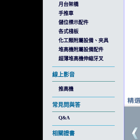
月台架橋
手推車
儲位標示配件
各式棧板
化工類附屬設備、夾具
堆高機附屬設備配件
超薄堆高機伸縮牙叉
線上影音
推高機
常見問與答
Q&A
相關證書