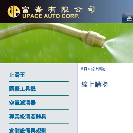
首頁
>
線上購物
止滑王
園藝工具機
空氣濾清器
專業級清潔器具
倉儲設備與規劃