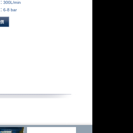
300L/min
-8 bar