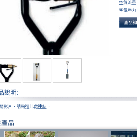
空氣流量：
空氣壓力：6
品說明:
關影片，請點選此處
連結
。