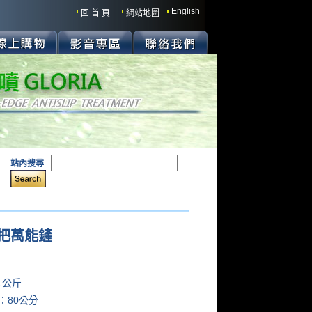
English
回 首 頁
網站地圖
站內搜尋
把萬能鏟
:
1公斤
：80公分