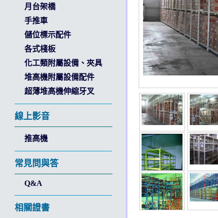
月台架橋
手推車
儲位標示配件
各式棧板
化工類附屬設備、夾具
堆高機附屬設備配件
超薄堆高機伸縮牙叉
線上影音
推高機
常見問與答
Q&A
相關證書