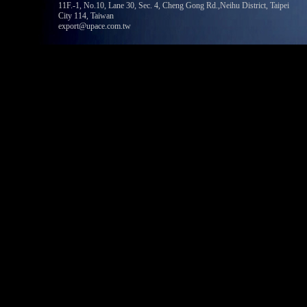
11F.-1, No.10, Lane 30, Sec. 4, Cheng Gong Rd.,Neihu District, Taipei
City 114, Taiwan
export@upace.com.tw