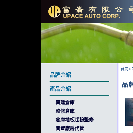
首頁
>
品牌介紹
產品介紹
興建倉庫
整修倉庫
倉庫地板起粉整修
閒置廠房代管