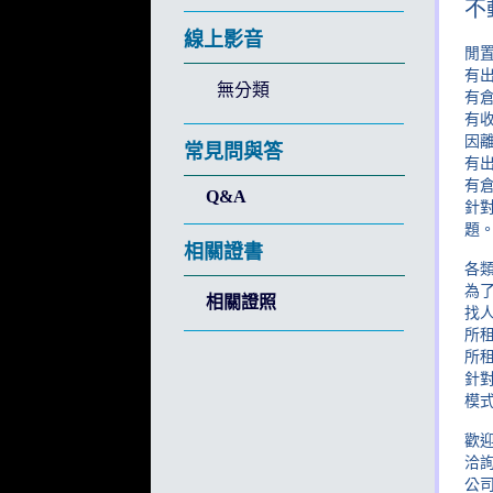
不
線上影音
閒
有
無分類
有
有
因
常見問與答
有
有
Q&A
針
題
相關證書
各類
為
相關證照
找
所
所
針
模
歡迎
洽詢
公司