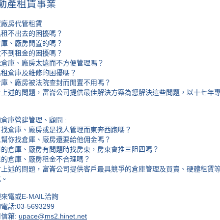
動產租賃事業
置廠房代管租賃
出租不出去的困擾嗎？
倉庫、廠房閒置的嗎？
收不到租金的困擾嗎？
離倉庫、廠房太遠而不方便管理嗎？
出租倉庫及維修的困擾嗎？
倉庫、廠房被法院查封而閒置不用嗎？
對上述的問題，富崙公司提供最佳解決方案為您解決這些問題，以十七年
。
倉庫營建管理、顧問 :
了找倉庫、廠房或是找人管理而東奔西跑嗎？
人幫你找倉庫、廠房還要給他佣金嗎？
租的倉庫、廠房有問題時找房東，房東會推三阻四嗎？
租的倉庫、廠房租金不合理嗎？
對上述的問題，富崙公司提供客戶最具競爭的倉庫管理及買賣、硬體租賃
式。
來電或E-MAIL洽詢
電話:
03-5693299
信箱:
upace@ms2.hinet.net