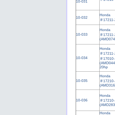
10-031
Honda
10-032
＃
17211
Honda
10-033
＃
17211
(AMD074
Honda
＃
17211-
10-034
＃
17010-
(AMD044
20hp
Honda
10-035
＃17210-
(AMD316
Honda
10-036
＃17210-
(AMD283
Honda