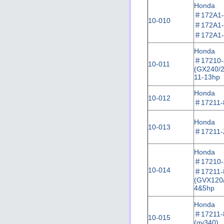
Honda
＃
172A
1
10-010
＃
172A
1
＃
172A
1
Honda
＃
17210
10-011
135
(GX240/2
11-13hp
Honda
10-012
＃
17211-
Honda
10-013
＃
17211
Honda
＃
17210
10-014
＃
17211-
(GVX120
4&5hp
Honda
＃
17211-
10-015
(gv340)