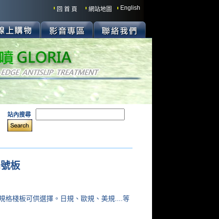
English
回 首 頁
網站地圖
站內搜尋
編號板
:
規格棧板可供選擇。日規、歐規、美規....等