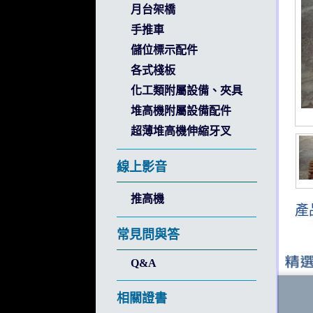
月台架橋
手推車
儲位標示配件
各式棧板
化工類附屬設備、夾具
堆高機附屬設備配件
超薄堆高機伸縮牙叉
線上影音
推高機
產
常見問與答
Q&A
相關證書