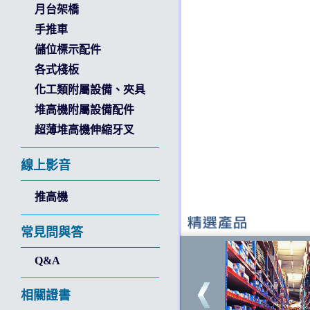
月台架橋
手推車
儲位標示配件
各式棧板
化工類附屬設備、夾具
堆高機附屬設備配件
超薄堆高機伸縮牙叉
線上影音
推高機
常見問與答
Q&A
相關證書