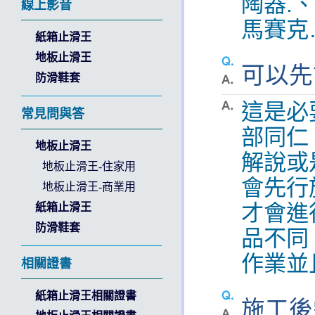
陶器.
線上影音
馬賽克
紙箱止滑王
地板止滑王
可以先
防滑鞋套
這是必
常見問與答
部同仁
地板止滑王
解說或
地板止滑王-住家用
會先行
地板止滑王-商業用
才會進
紙箱止滑王
防滑鞋套
品不同
作業並
相關證書
紙箱止滑王相關證書
施工後