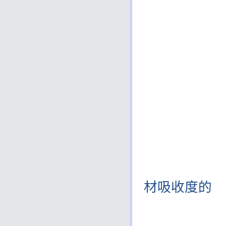
1.沖洗
2.將
3.適量
4.10-
5.待6
6.如未
本產品僅
吸收性高
使用量，約
材吸收度的
不同會