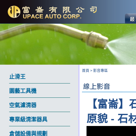
首頁
>
影音專區
止滑王
園藝工具機
【富崙】
空氣濾清器
原貌 - 
專業級清潔器具
倉儲設備與規劃