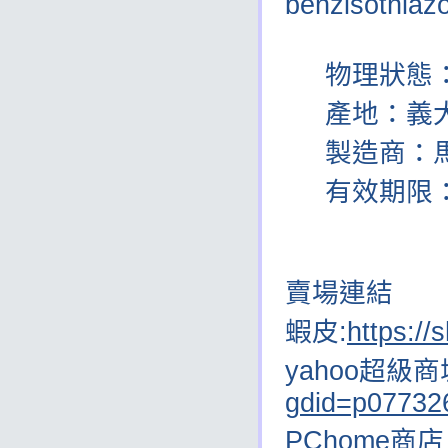
benzisothiaz
2-methyl
物理狀態：
產地：義
製造商：馬貝
有效期限：
賣場連結
蝦皮:
https:/
yahoo超級商
gdid=p07732
PChome商店